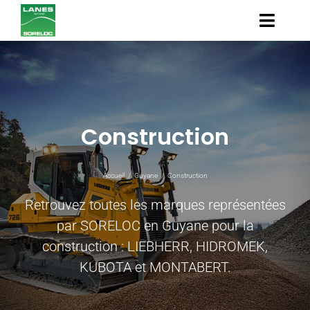
Passer
au
Naviga
contenu
à
Construction
bascul
Poids Lourds
Construction
Agricole
Espaces Verts
Accueil
/
Guyane
/
Construction
Retrouvez toutes les marques représentées
Actualités
par SORELOC en Guyane pour la
construction : LIEBHERR, HIDROMEK,
Service après-vente
KUBOTA et MONTABERT.
Contact